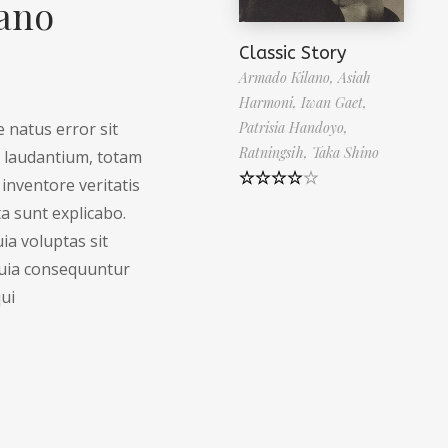
ano
Classic Story
Armado Kilano,
Asiah
Harmoni,
Iwan Gaet,
Patrisia Handoyo,
e natus error sit
Ratningsih,
Taka Shino
 laudantium, totam
inventore veritatis
Note
4.50
ta sunt explicabo.
sur 5
a voluptas sit
 quia consequuntur
ui