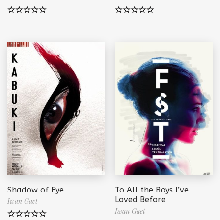
Note
5.00
Note
5.00
sur 5
sur 5
Shadow of Eye
To All the Boys I’ve
Loved Before
Iwan Gaet
Iwan Gaet