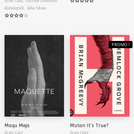
Iwan Gaet,
Patrisia Handoyo,
Ratningsih,
Taka Shino
Note
5.00
sur 5
Note
4.50
sur 5
PROMO !
Maqu Meja
Mutan It`s True?
Iwan Gaet
Iwan Gaet