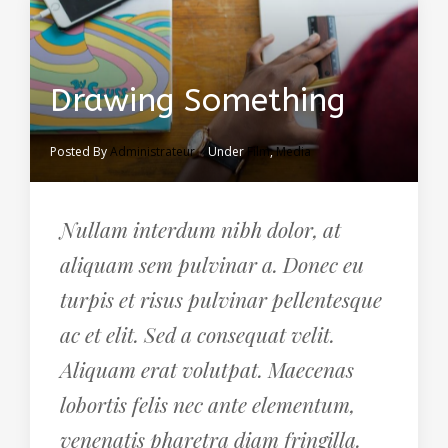
Drawing Something
Posted By
Administrateur
Under
Film
,
Media
Nullam interdum nibh dolor, at
aliquam sem pulvinar a. Donec eu
turpis et risus pulvinar pellentesque
ac et elit. Sed a consequat velit.
Aliquam erat volutpat. Maecenas
lobortis felis nec ante elementum,
venenatis pharetra diam fringilla.